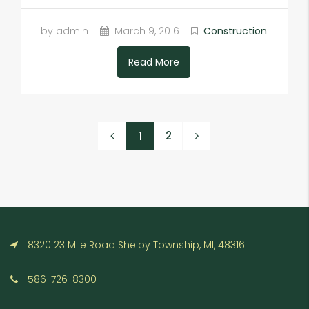
by admin
March 9, 2016
Construction
Read More
2
1
8320 23 Mile Road Shelby Township, MI, 48316
586-726-8300