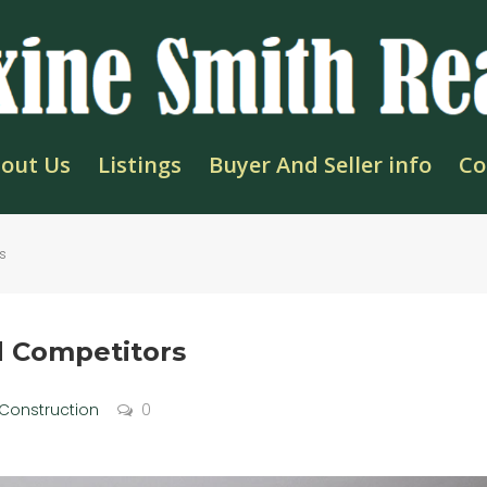
out Us
Listings
Buyer And Seller info
Co
s
d Competitors
Construction
0