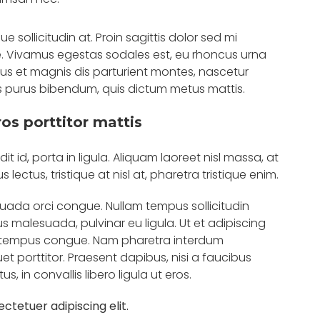
 sollicitudin at. Proin sagittis dolor sed mi
. Vivamus egestas sodales est, eu rhoncus urna
s et magnis dis parturient montes, nascetur
ortis purus bibendum, quis dictum metus mattis.
ros porttitor mattis
 id, porta in ligula. Aliquam laoreet nisl massa, at
s lectus, tristique at nisl at, pharetra tristique enim.
alesuada orci congue. Nullam tempus sollicitudin
ius malesuada, pulvinar eu ligula. Ut et adipiscing
ero tempus congue. Nam pharetra interdum
t porttitor. Praesent dapibus, nisi a faucibus
 in convallis libero ligula ut eros.
ctetuer adipiscing elit.