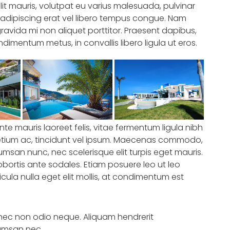
elit mauris, volutpat eu varius malesuada, pulvinar
ur adipiscing erat vel libero tempus congue. Nam
avida mi non aliquet porttitor. Praesent dapibus,
dimentum metus, in convallis libero ligula ut eros.
nte mauris laoreet felis, vitae fermentum ligula nibh
retium ac, tincidunt vel ipsum. Maecenas commodo,
umsan nunc, nec scelerisque elit turpis eget mauris.
lobortis ante sodales. Etiam posuere leo ut leo
hicula nulla eget elit mollis, at condimentum est
Donec non odio neque. Aliquam hendrerit
cumsan nec.