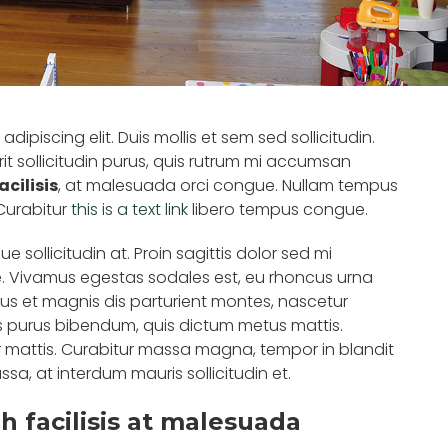
ipiscing elit. Duis mollis et sem sed sollicitudin.
 sollicitudin purus, quis rutrum mi accumsan
cilisis
, at malesuada orci congue. Nullam tempus
 Curabitur
this is a text link
libero tempus congue.
 sollicitudin at. Proin sagittis dolor sed mi
. Vivamus egestas sodales est, eu rhoncus urna
s et magnis dis parturient montes, nascetur
ortis purus bibendum, quis dictum metus mattis.
or mattis. Curabitur massa magna, tempor in blandit
assa, at interdum mauris sollicitudin et.
bh facilisis at malesuada