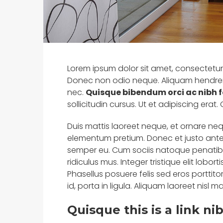
Lorem ipsum dolor sit amet, consectetur ad
Donec non odio neque. Aliquam hendrerit
nec.
Quisque bibendum orci ac nibh fa
sollicitudin cursus. Ut et adipiscing erat.
Duis mattis laoreet neque, et ornare neque
elementum pretium. Donec et justo ante
semper eu. Cum sociis natoque penatibu
ridiculus mus. Integer tristique elit lob
Phasellus posuere felis sed eros porttit
id, porta in ligula. Aliquam laoreet nisl m
Quisque this is a link ni