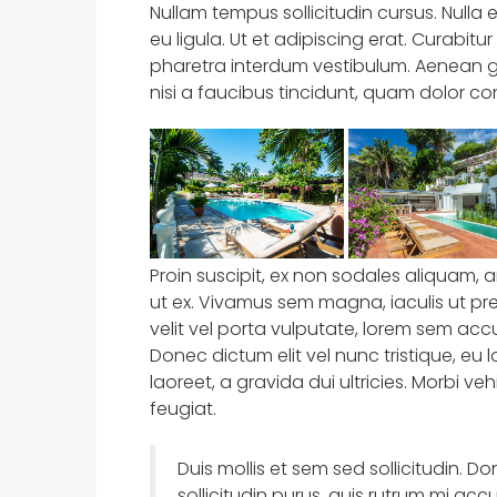
Nullam tempus sollicitudin cursus. Nulla 
eu ligula. Ut et adipiscing erat. Curabit
pharetra interdum vestibulum. Aenean gr
nisi a faucibus tincidunt, quam dolor con
Proin suscipit, ex non sodales aliquam, a
ut ex. Vivamus sem magna, iaculis ut p
velit vel porta vulputate, lorem sem acc
Donec dictum elit vel nunc tristique, eu 
laoreet, a gravida dui ultricies. Morbi ve
feugiat.
Duis mollis et sem sed sollicitudin. 
sollicitudin purus, quis rutrum mi ac