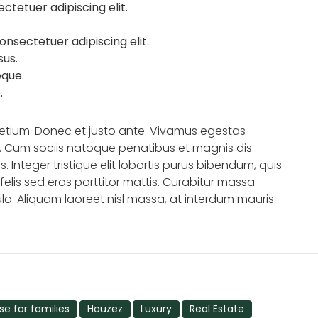
ctetuer adipiscing elit.
onsectetuer adipiscing elit.
sus.
eque.
.
retium. Donec et justo ante. Vivamus egestas
. Cum sociis natoque penatibus et magnis dis
. Integer tristique elit lobortis purus bibendum, quis
elis sed eros porttitor mattis. Curabitur massa
ula. Aliquam laoreet nisl massa, at interdum mauris
e for families
Houzez
Luxury
Real Estate