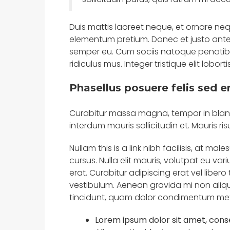
Duis mattis laoreet neque, et ornare neque
elementum pretium. Donec et justo ante
semper eu. Cum sociis natoque penatibu
ridiculus mus. Integer tristique elit lob
Phasellus posuere felis sed e
Curabitur massa magna, tempor in blandit
interdum mauris sollicitudin et. Mauris risu
Nullam this is a link nibh facilisis, at m
cursus. Nulla elit mauris, volutpat eu var
erat. Curabitur adipiscing erat vel lib
vestibulum. Aenean gravida mi non alique
tincidunt, quam dolor condimentum metus,
Lorem ipsum dolor sit amet, conse